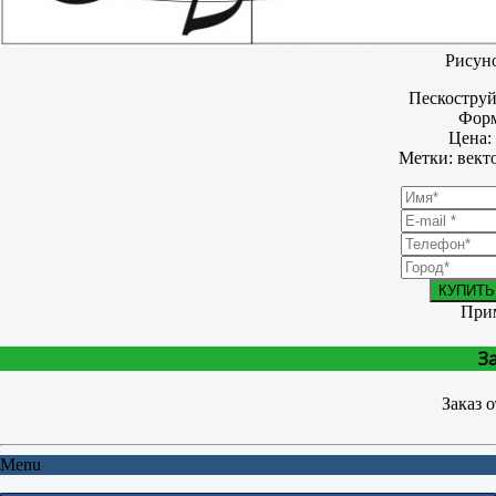
Рисуно
Пескостру
Форм
Цена: 
Метки: вект
КУПИТЬ
При
З
Заказ 
Menu