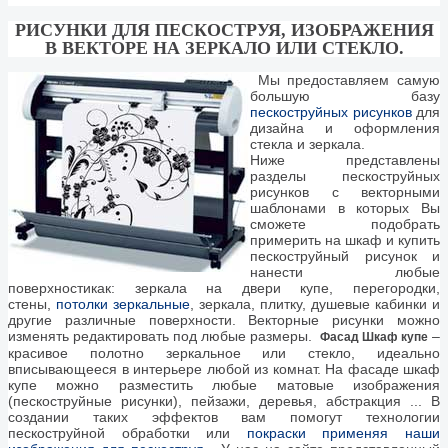
РИСУНКИ ДЛЯ ПЕСКОСТРУЯ, ИЗОБРАЖЕНИЯ
В ВЕКТОРЕ НА ЗЕРКАЛО ИЛИ СТЕКЛО.
Мы предоставляем самую
большую базу
пескоструйных рисунков
для
дизайна и оформления
стекла и зеркала.
Ниже представлены
разделы пескоструйных
рисунков с векторными
шаблонами в которых Вы
сможете подобрать
примерить на шкаф и купить
пескоструйный рисунок и
нанести любые
поверхностикак: зеркала на двери купе, перегородки,
стены,
потолки зеркальные
, зеркала, плитку, душевые кабинки и
другие различные поверхности. Векторные рисунки можно
изменять редактировать под любые размеры.
–
Фасад Шкаф купе
красивое полотно зеркальное или стекло, идеально
вписывающееся в интерьере любой из комнат. На фасаде шкаф
купе можно разместить любые матовые изображения
(пескоструйные рисунки), пейзажи, деревья, абстракция ... В
создании таких эффектов вам помогут технологии
пескоструйной обработки или
покраски применяя наши