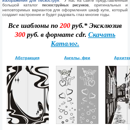
изображения для пескоструя
. У нас на сайте представленный
большой каталог
, оригинальных и
пескоструйных рисунков
неповторимых вариантов для оформления шкаф купе, который
создамт настроение и будет радовать глаз многие годы.
Все шаблоны
по
200
руб.* Эксклюзив
300
руб. в формате cdr.
Скачать
Каталог.
Абстракция
Ангелы, феи
Архите