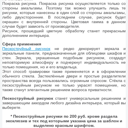
Покраска рисунка. Покраска рисунка осуществляется только со
стороны амальгамы. Поэтому так можно улучшить лишь те
рисунки, которые нанесены в один слой со стороны амальгамы,
либо двухсторонние. В последнем случае, рисунок будет
окрашен с внутренней стороны. Цветовая гамма в данном
случае будет зависеть от производителя.
Рисунок, прошедший цветную обработку станет прекрасным
дополнением интерьера.
Сфера применения
Пескоструйный рисунок
не редко декорирует зеркала и
зеркальные панели, предназначенные для облицовки шкафов и
стен. Зеркала, украшенные подобным рисунком, создадут
неповторимую атмосферу и подчеркнут индивидуальность не
только помещения, но и его владельца.
Этот способ гравировки также применяется и в оформлении
обычного стекла. Застеклённые двери и простые разделители
пространства всегда пользовались огромным спросом. Стёкла с
пескоструйным рисунком не только украсят помещение, но
также станут элегантным решением вопроса приватности.
Пескоструйный рисунок
станет универсальным решением и
завершающим аккордом любого дизайна интерьера, который вы
выберете.
* Пескоструйные рисунки по 200 руб. кроме раздела
эксклюзив и тех под которыми указана цена за шаблон и
выделено красным шрифтом.