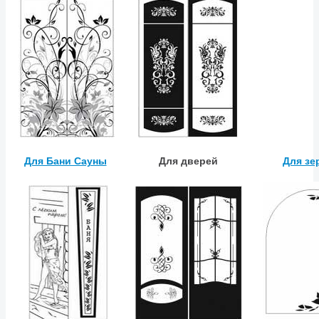
Для Бани Сауны
Для дверей
Для зе