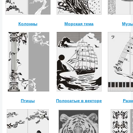
Колонны
Морская тема
Музы
Птицы
Полосатые в векторе
Разн