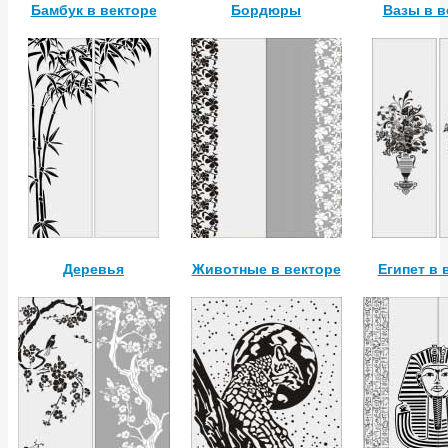
Бамбук в векторе
Бордюры
Вазы в в
Деревья
Животные в векторе
Египет в 