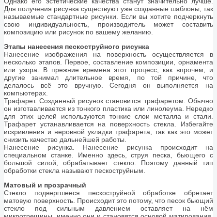
Однако его эстетические качества станут значительно лучше.
Для получения рисунка существуют уже созданные шаблоны, так
называемые стандартные рисунки. Если вы хотите подчеркнуть
свою индивидуальность, производитель может составить
композицию или рисунок по вашему желанию.
Этапы нанесения пескоструйного рисунка
Нанесение изображения на поверхность осуществляется в
несколько этапов. Первое, составление композиции, орнамента
или узора. В прежние времена этот процесс, как впрочем, и
другие занимал длительное время, по той причине, что
делалось всё это вручную. Сегодня он выполняется на
компьютерах.
Трафарет. Созданный рисунок становится трафаретом. Обычно
он изготавливается из тонкого пластика или линолеума. Нередко
для этих целей используются тонкие слои металла и стали.
Трафарет устанавливается на поверхность стекла. Избегайте
искривления и неровной укладки трафарета, так как это может
снизить качество дальнейшей работы.
Нанесение рисунка. Нанесение рисунка происходит на
специальном станке. Именно здесь, струя песка, бьющего с
большой силой, обрабатывает стекло. Поэтому данный тип
обработки стекла называют пескоструйным.
Матовый и прозрачный
Стекло подвергшееся пескоструйной обработке обретает
матовую поверхность. Происходит это потому, что песок бьющий
стекло под сильным давлением оставляет на нём
микротрещины, именно они и становятся основой матирования.