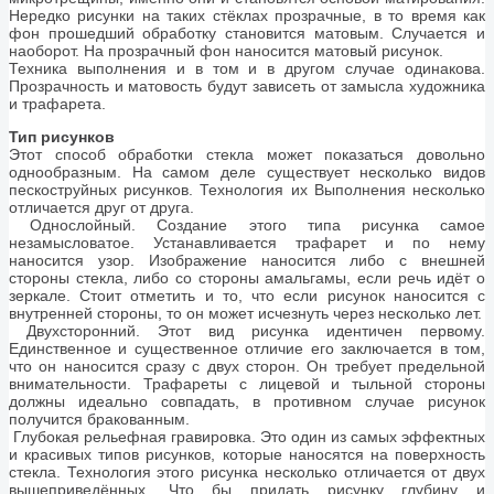
Нередко рисунки на таких стёклах прозрачные, в то время как
фон прошедший обработку становится матовым. Случается и
наоборот. На прозрачный фон наносится матовый рисунок.
Техника выполнения и в том и в другом случае одинакова.
Прозрачность и матовость будут зависеть от замысла художника
и трафарета.
Тип рисунков
Этот способ обработки стекла может показаться довольно
однообразным. На самом деле существует несколько видов
пескоструйных рисунков. Технология их Выполнения несколько
отличается друг от друга.
Однослойный. Создание этого типа рисунка самое
незамысловатое. Устанавливается трафарет и по нему
наносится узор. Изображение наносится либо с внешней
стороны стекла, либо со стороны амальгамы, если речь идёт о
зеркале. Стоит отметить и то, что если рисунок наносится с
внутренней стороны, то он может исчезнуть через несколько лет.
Двухсторонний. Этот вид рисунка идентичен первому.
Единственное и существенное отличие его заключается в том,
что он наносится сразу с двух сторон. Он требует предельной
внимательности. Трафареты с лицевой и тыльной стороны
должны идеально совпадать, в противном случае рисунок
получится бракованным.
Глубокая рельефная гравировка. Это один из самых эффектных
и красивых типов рисунков, которые наносятся на поверхность
стекла. Технология этого рисунка несколько отличается от двух
вышеприведённых. Что бы придать рисунку глубину и