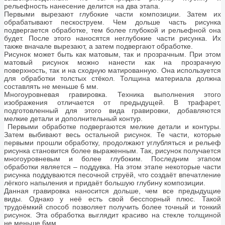
рельефность нанесение делится на два этапа.
Первыми вырезают глубокие части композиции. Затем их
обрабатывают пескоструем. Чем дольше часть рисунка
подвергается обработке, тем более глубокой и рельефной она
будет. После этого наносятся неглубокие части рисунка. Их
также вначале вырезают, а затем подвергают обработке.
Рисунок может быть как матовым, так и прозрачным. При этом
матовый рисунок можно нанести как на прозрачную
поверхность, так и на сходную матированную. Она используется
для обработки толстых стёкол. Толщина материала должна
составлять не меньше 6 мм.
Многоуровневая гравировка. Техника выполнения этого
изображения отличается от предыдущей. В трафарет,
подготовленный для этого вида гравировки, добавляются
мелкие детали и дополнительный контур.
Первыми обработке подвергаются мелкие детали и контуры.
Затем выбивают весь остальной рисунок. Те части, которые
первыми прошли обработку, продолжают углубляться и рельеф
рисунка становится более выраженным. Так, рисунок получается
многоуровневым и более глубоким. Последним этапом
обработки является – поддувка. На этом этапе некоторые части
рисунка поддуваются песочной струёй, что создаёт впечатление
лёгкого напыления и придаёт большую глубину композиции.
Данная гравировка наносится дольше, чем все предыдущие
виды. Однако у неё есть свой бесспорный плюс. Такой
трудоёмкий способ позволяет получить более точный и тонкий
рисунок. Эта обработка выглядит красиво на стекле толщиной
не меньше 6мм.