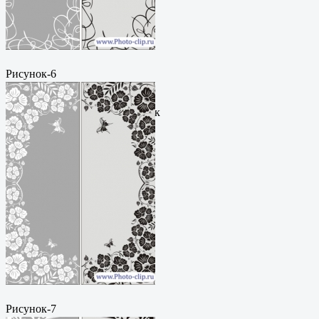
Рисунок-6
Пескоструйный
рисунокФормат: cdrЦена: 200
руб.Метки: векторный рисунок
Рисунок-7