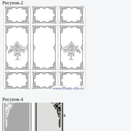
Рисунок-2
Пескоструйный
рисунокФормат: cdrЦена: 200
руб.Метки: векторный рисунок
Рисунок-4
Пескоструйный
рисунокФормат: cdrЦена: 200
руб.Метки: векторный рисунок