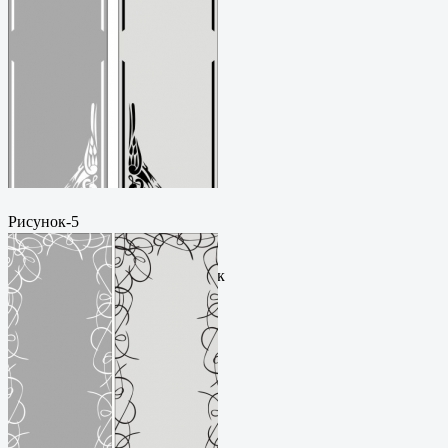
Рисунок-5
Пескоструйный
рисунокФормат: cdrЦена: 200
руб.Метки: векторный рисунок