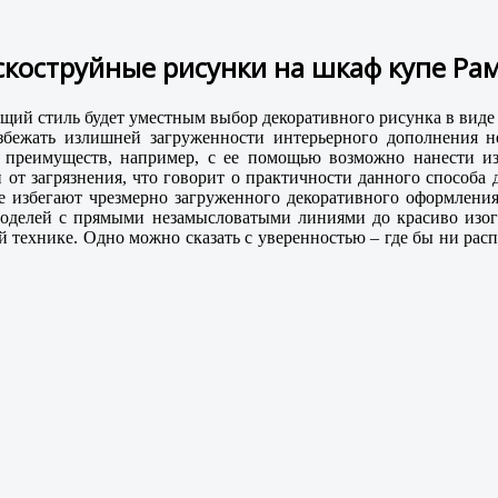
скоструйные рисунки на шкаф купе Рам
бщий стиль будет уместным выбор декоративного рисунка в виде
избежать излишней загруженности интерьерного дополнения 
су преимуществ, например, с ее помощью возможно нанести 
 от загрязнения, что говорит о практичности данного способа
рые избегают чрезмерно загруженного декоративного оформлени
 моделей с прямыми незамысловатыми линиями до красиво изо
 технике. Одно можно сказать с уверенностью – где бы ни рас