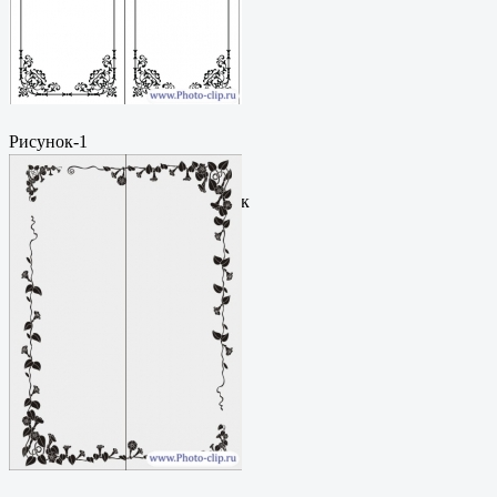
Рисунок-1
Пескоструйный
рисунокФормат: cdrЦена: 200
руб.Метки: векторный рисунок