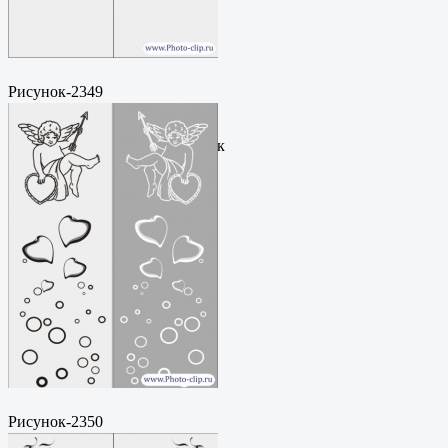
Рисунок-2349
Пескоструйный
рисунокФормат: cdrЦена: 200
руб.Метки: векторный рисунок
Рисунок-2350
Пескоструйный