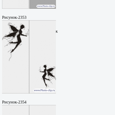
Рисунок-2353
Пескоструйный
рисунокФормат: cdrЦена: 200
руб.Метки: векторный рисунок
Рисунок-2354
Пескоструйный
рисунокФормат: cdrЦена: 200