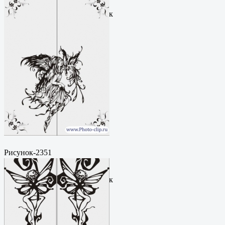
рисунокФормат: cdrЦена: 200
руб.Метки: векторный рисунок
Рисунок-2351
Пескоструйный
рисунокФормат: cdrЦена: 200
руб.Метки: векторный рисунок