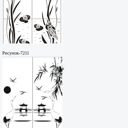
Рисунок-7211
Пескоструйный
рисунокФормат: cdrЦена: 200
руб.Метки: векторный рисунок