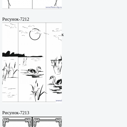
Рисунок-7212
Пескоструйный
рисунокФормат: cdrЦена: 200
руб.Метки: векторный рисунок
Рисунок-7213
Пескоструйный
рисунокФормат: cdrЦена: 200