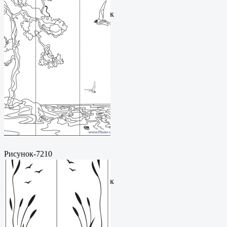
рисунокФормат: cdrЦена: 200
руб.Метки: векторный рисунок
Рисунок-7210
Пескоструйный
рисунокФормат: cdrЦена: 200
руб.Метки: векторный рисунок