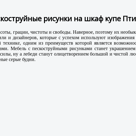
коструйные рисунки на шкаф купе Пт
асоты, грации, чистоты и свободы. Наверное, поэтому их необ
вили и дизайнеров, которые с успехом используют изображени
й технике, одним из преимуществ которой является возможнос
ами. Мебель с пескоструйными рисунками станет украшением л
 силы, ну а лебеди станут олицетворением большой и чистой лю
ные серые будни.