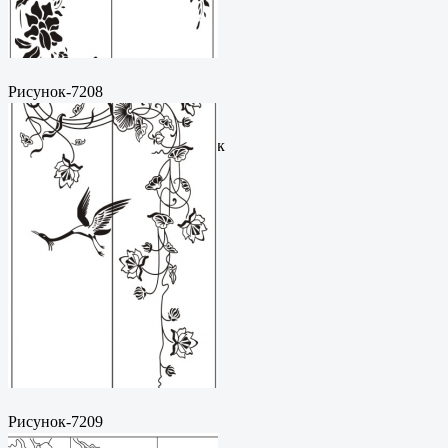
Рисунок-7208
Пескоструйный
рисунокФормат: cdrЦена: 200
руб.Метки: векторный рисунок
Рисунок-7209
Пескоструйный