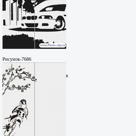
Рисунок-7686
Пескоструйный
рисунокФормат: cdrЦена: 200
руб.Метки: векторный рисунок