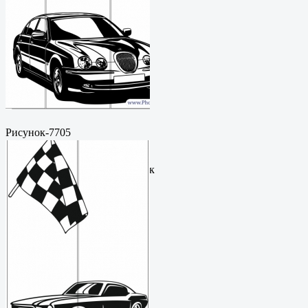
Рисунок-7705
Пескоструйный
рисунокФормат: cdrЦена: 200
руб.Метки: векторный рисунок