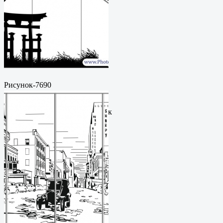
Рисунок-7690
Пескоструйный
рисунокФормат: cdrЦена: 200
руб.Метки: векторный рисунок