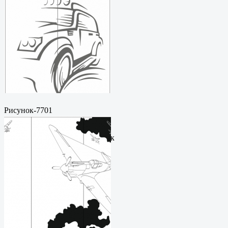
Рисунок-7701
Пескоструйный
рисунокФормат: cdrЦена: 200
руб.Метки: векторный рисунок