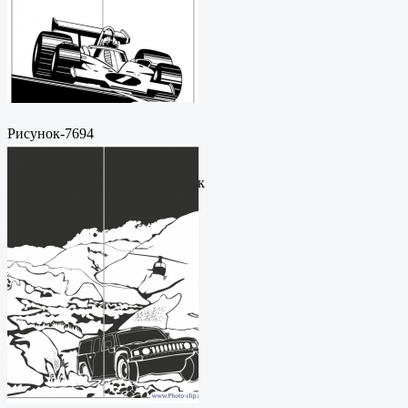
Рисунок-7694
Пескоструйный
рисунокФормат: cdrЦена: 200
руб.Метки: векторный рисунок