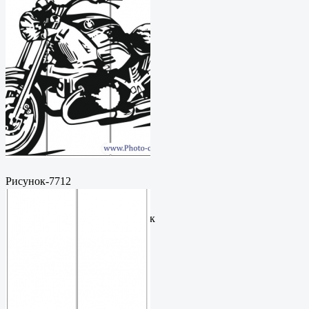
Рисунок-7712
Пескоструйный
рисунокФормат: cdrЦена: 200
руб.Метки: векторный рисунок