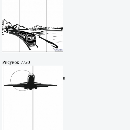
Рисунок-7720
Пескоструйный
рисунокФормат: cdrЦена: 200
руб.Метки: векторный рисунок