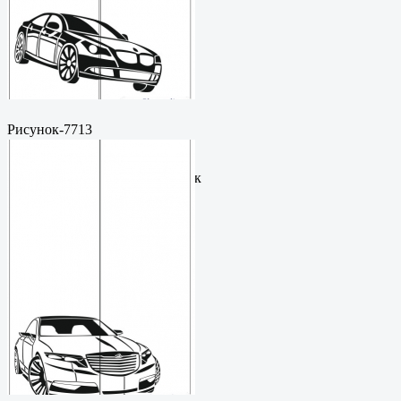
Рисунок-7713
Пескоструйный
рисунокФормат: cdrЦена: 200
руб.Метки: векторный рисунок