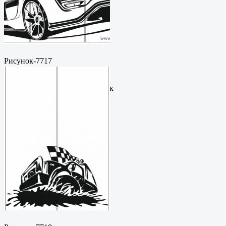
Рисунок-7717
Пескоструйный
рисунокФормат: cdrЦена: 200
руб.Метки: векторный рисунок