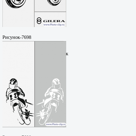
Рисунок-7698
Пескоструйный
рисунокФормат: cdrЦена: 200
руб.Метки: векторный рисунок