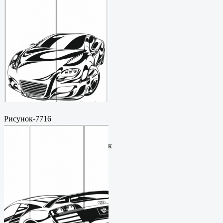
Рисунок-7716
Пескоструйный
рисунокФормат: cdrЦена: 200
руб.Метки: векторный рисунок