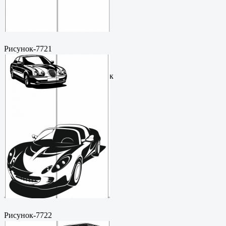
Рисунок-7721
Пескоструйный
рисунокФормат: cdrЦена: 200
руб.Метки: векторный рисунок
Рисунок-7722
Пескоструйный