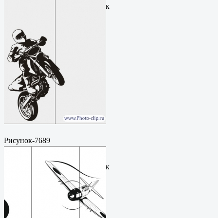
руб.Метки: векторный рисунок
Рисунок-7689
Пескоструйный
рисунокФормат: cdrЦена: 200
руб.Метки: векторный рисунок