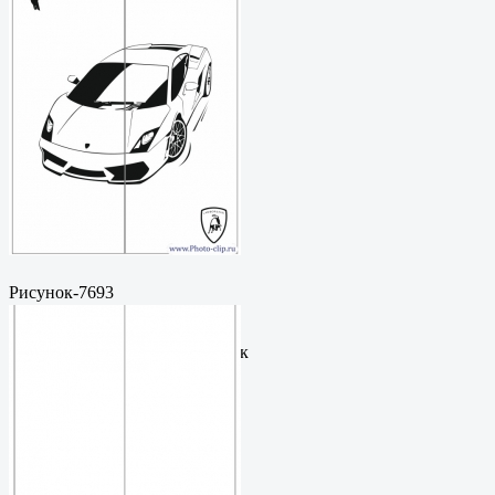
Рисунок-7693
Пескоструйный
рисунокФормат: cdrЦена: 200
руб.Метки: векторный рисунок