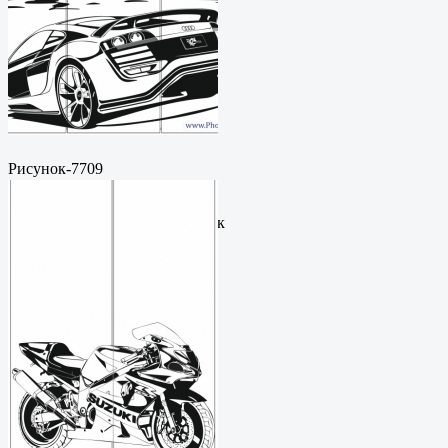
Рисунок-7709
Пескоструйный
рисунокФормат: cdrЦена: 200
руб.Метки: векторный рисунок