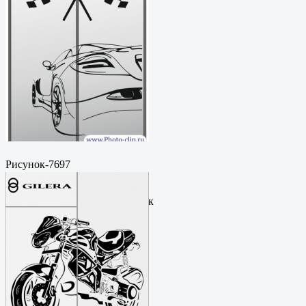
Рисунок-7697
Пескоструйный
рисунокФормат: cdrЦена: 200
руб.Метки: векторный рисунок