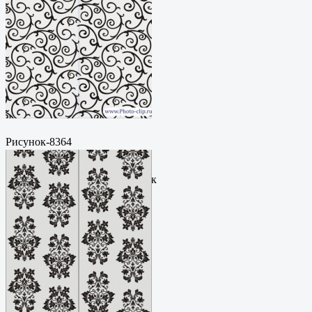
Рисунок-8364
Пескоструйный
рисунокФормат: cdrЦена: 200
руб.Метки: векторный рисунок