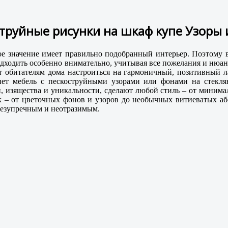
труйные рисунки на шкаф купе Узоры
 значение имеет правильно подобранный интерьер. Поэтому во
 подходить особенно внимательно, учитывая все пожелания и ню
т обитателям дома настроиться на гармоничный, позитивный ла
нет мебель с пескоструйными узорами или фонами на стекл
, изящества и уникальности, сделают любой стиль – от минима
 – от цветочных фонов и узоров до необычных витиеватых абс
 безупречным и неотразимым.