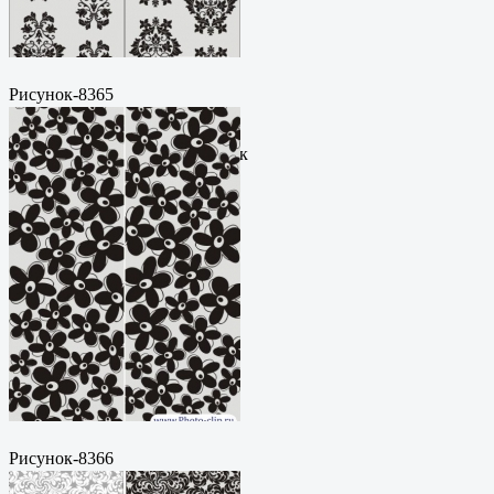
Рисунок-8365
Пескоструйный
рисунокФормат: cdrЦена: 200
руб.Метки: векторный рисунок
Рисунок-8366
Пескоструйный