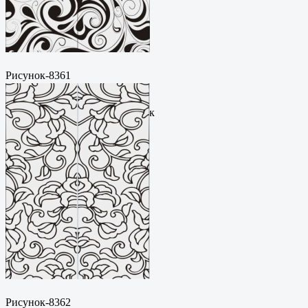
Рисунок-8361
Пескоструйный
рисунокФормат: cdrЦена: 200
руб.Метки: векторный рисунок
Рисунок-8362