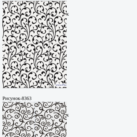
Пескоструйный
рисунокФормат: cdrЦена: 200
руб.Метки: векторный рисунок
Рисунок-8363
Пескоструйный
рисунокФормат: cdrЦена: 200
руб.Метки: векторный рисунок