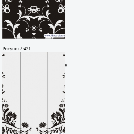
Рисунок-9421
Пескоструйный
рисунокФормат: cdrЦена: 200
руб.Метки: векторный рисунок