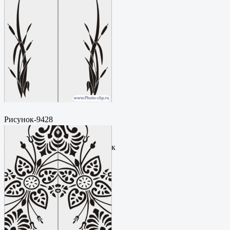
Рисунок-9428
Пескоструйный
рисунокФормат: cdrЦена: 200
руб.Метки: векторный рисунок