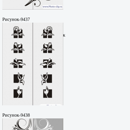
Рисунок-9437
Пескоструйный
рисунокФормат: cdrЦена: 200
руб.Метки: векторный рисунок
Рисунок-9438
Пескоструйный
рисунокФормат: cdrЦена: 200