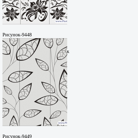
Рисунок-9448
Пескоструйный
рисунокФормат: cdrЦена: 200
руб.Метки: векторный рисунок
Рисунок-9449