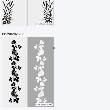
Рисунок-9425
Пескоструйный
рисунокФормат: cdrЦена: 200
руб.Метки: векторный рисунок