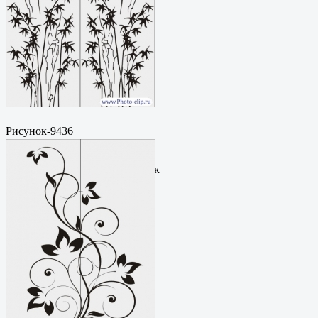
Рисунок-9436
Пескоструйный
рисунокФормат: cdrЦена: 200
руб.Метки: векторный рисунок