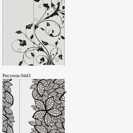
Рисунок-9443
Пескоструйный
рисунокФормат: cdrЦена: 200
руб.Метки: векторный рисунок