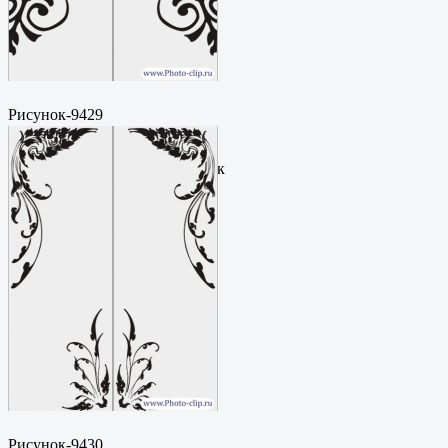
Рисунок-9429
Пескоструйный
рисунокФормат: cdrЦена: 200
руб.Метки: векторный рисунок
Рисунок-9430