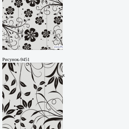
Рисунок-9451
Пескоструйный
рисунокФормат: cdrЦена: 200
руб.Метки: векторный рисунок