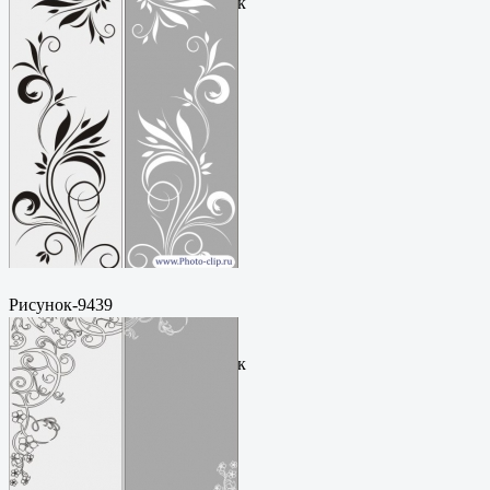
руб.Метки: векторный рисунок
Рисунок-9439
Пескоструйный
рисунокФормат: cdrЦена: 200
руб.Метки: векторный рисунок