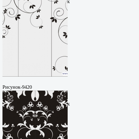
руб.Метки: векторный рисунок
Рисунок-9420
Пескоструйный
рисунокФормат: cdrЦена: 200
руб.Метки: векторный рисунок