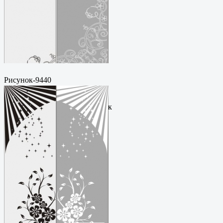
Рисунок-9440
Пескоструйный
рисунокФормат: cdrЦена: 200
руб.Метки: векторный рисунок