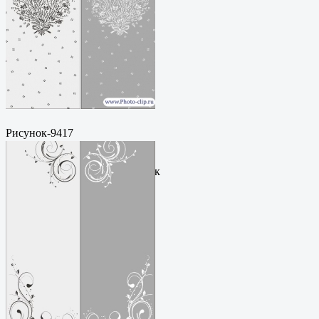
Рисунок-9417
Пескоструйный
рисунокФормат: cdrЦена: 200
руб.Метки: векторный рисунок