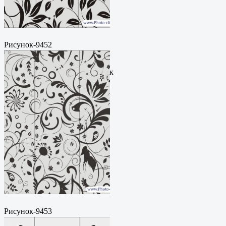
Рисунок-9452
Пескоструйный
рисунокФормат: cdrЦена: 200
руб.Метки: векторный рисунок
Рисунок-9453
Пескоструйный