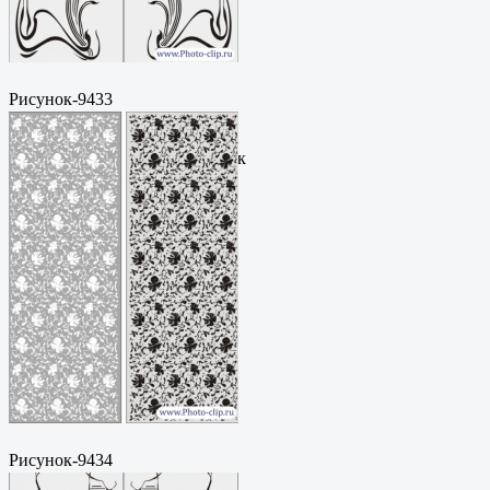
Рисунок-9433
Пескоструйный
рисунокФормат: cdrЦена: 200
руб.Метки: векторный рисунок
Рисунок-9434
Пескоструйный