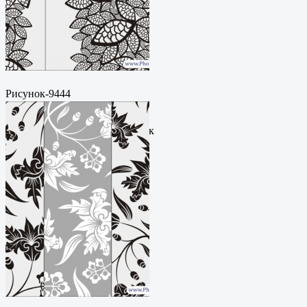
Рисунок-9444
Пескоструйный
рисунокФормат: cdrЦена: 200
руб.Метки: векторный рисунок