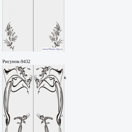
Рисунок-9432
Пескоструйный
рисунокФормат: cdrЦена: 200
руб.Метки: векторный рисунок