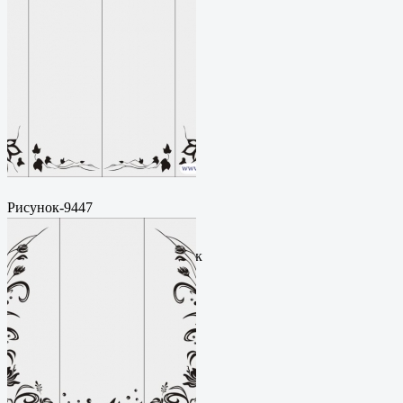
Рисунок-9447
Пескоструйный
рисунокФормат: cdrЦена: 200
руб.Метки: векторный рисунок