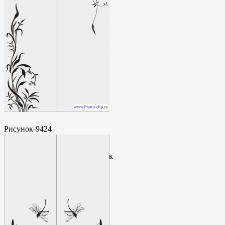
Рисунок-9424
Пескоструйный
рисунокФормат: cdrЦена: 200
руб.Метки: векторный рисунок