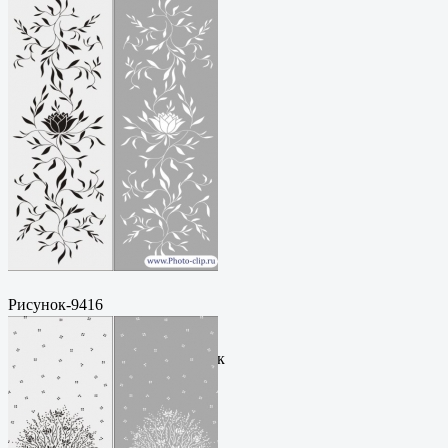
Рисунок-9416
Пескоструйный
рисунокФормат: cdrЦена: 200
руб.Метки: векторный рисунок