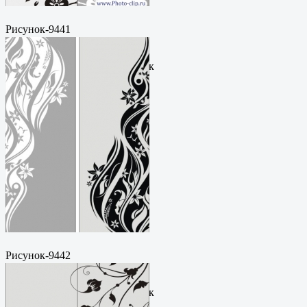
Рисунок-9441
Пескоструйный
рисунокФормат: cdrЦена: 200
руб.Метки: векторный рисунок
Рисунок-9442
Пескоструйный
рисунокФормат: cdrЦена: 200
руб.Метки: векторный рисунок