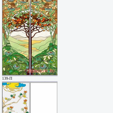
139-П