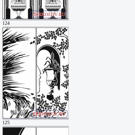
124
125