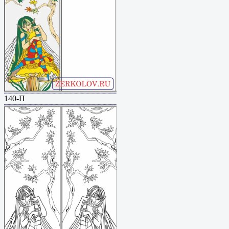
140-П