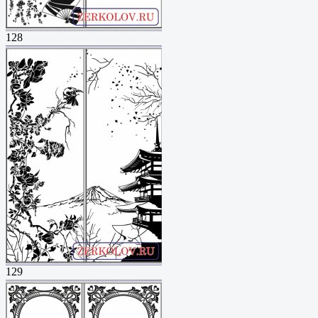
128
129