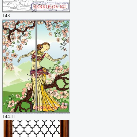
143
144-П