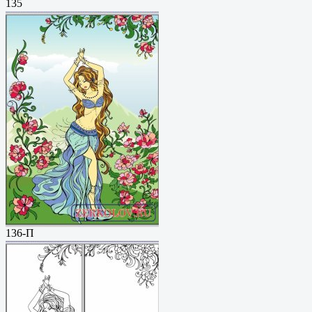
135
136-П