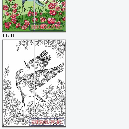
135-П