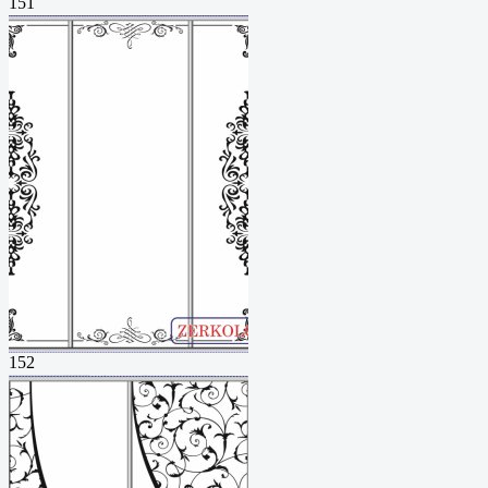
151
152