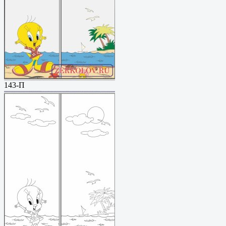
143-П