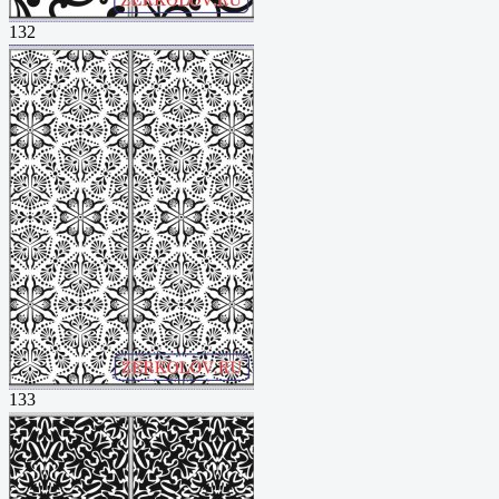
132
133