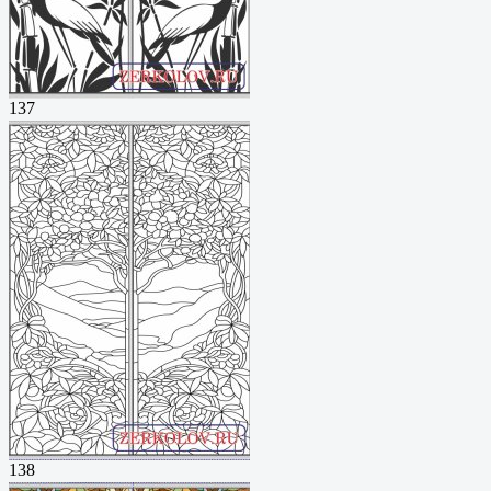
137
138