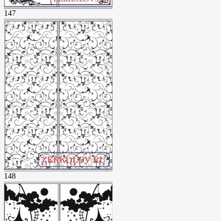
147
148