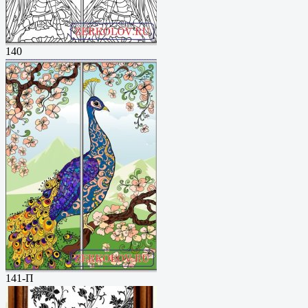
140
141-П