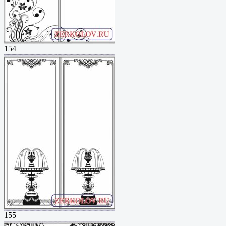
154
155