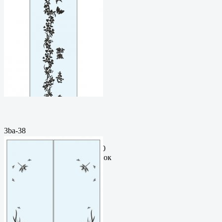
3ba-38
Пескоструйный
рисунокФормат: cdrЦена: 200
руб.Метки: векторный рисунок