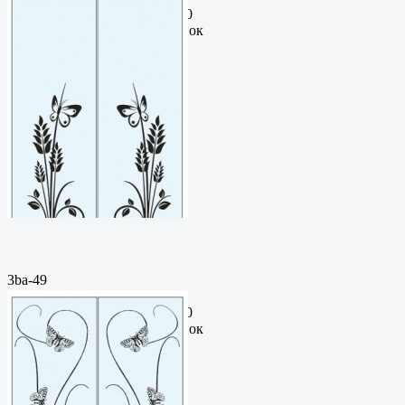
рисунокФормат: cdrЦена: 200
руб.Метки: векторный рисунок
3ba-49
Пескоструйный
рисунокФормат: cdrЦена: 200
руб.Метки: векторный рисунок