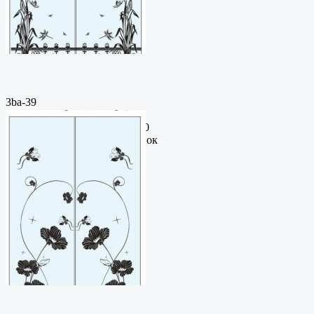
3ba-39
Пескоструйный
рисунокФормат: cdrЦена: 200
руб.Метки: векторный рисунок