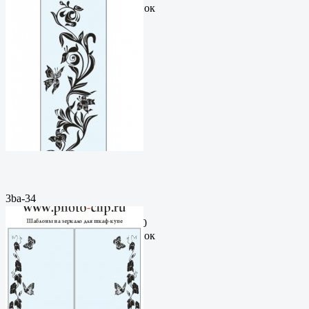
руб.Метки: векторный рисунок
3ba-34
Пескоструйный
рисунокФормат: cdrЦена: 200
руб.Метки: векторный рисунок