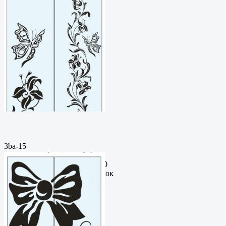
3ba-15
Пескоструйный
рисунокФормат: cdrЦена: 200
руб.Метки: векторный рисунок