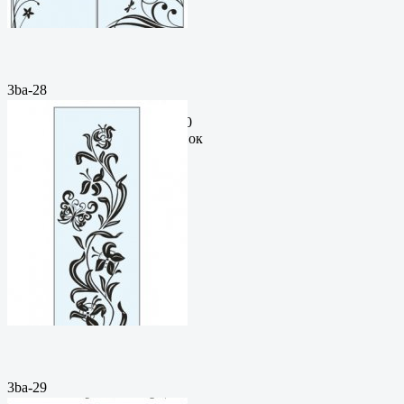
3ba-28
Пескоструйный
рисунокФормат: cdrЦена: 200
руб.Метки: векторный рисунок
3ba-29
Пескоструйный