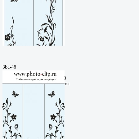
3ba-46
Пескоструйный
рисунокФормат: cdrЦена: 200
руб.Метки: векторный рисунок