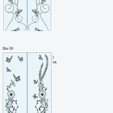
3ba-50
Пескоструйный
рисунокФормат: cdrЦена: 200
руб.Метки: векторный рисунок