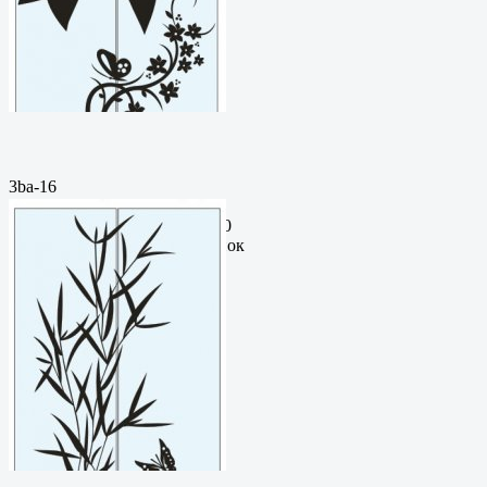
3ba-16
Пескоструйный
рисунокФормат: cdrЦена: 200
руб.Метки: векторный рисунок