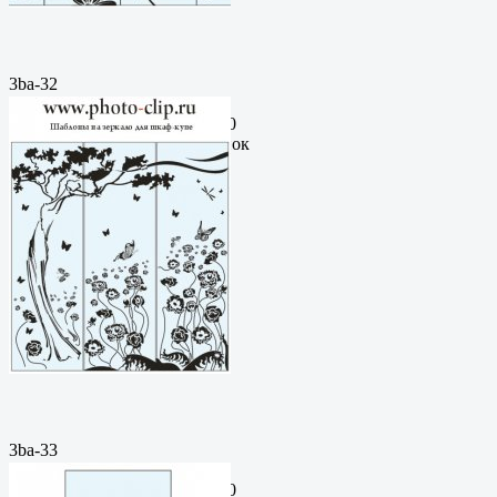
3ba-32
Пескоструйный
рисунокФормат: cdrЦена: 200
руб.Метки: векторный рисунок
3ba-33
Пескоструйный
рисунокФормат: cdrЦена: 200