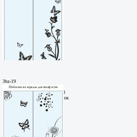
3ba-19
Пескоструйный
рисунокФормат: cdrЦена: 200
руб.Метки: векторный рисунок