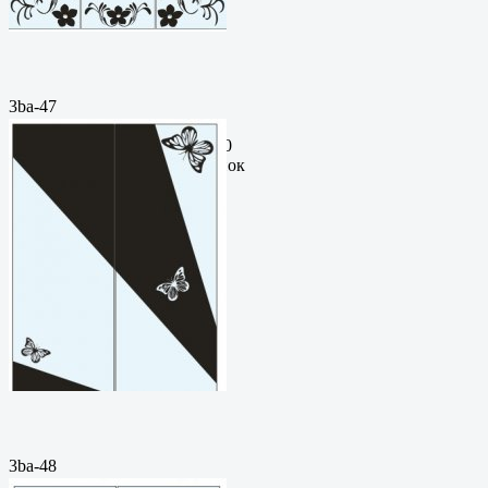
3ba-47
Пескоструйный
рисунокФормат: cdrЦена: 200
руб.Метки: векторный рисунок
3ba-48
Пескоструйный