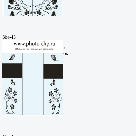
3ba-43
Пескоструйный
рисунокФормат: cdrЦена: 200
руб.Метки: векторный рисунок