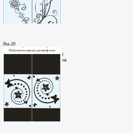
3ba-20
Пескоструйный
рисунокФормат: cdrЦена: 200
руб.Метки: векторный рисунок