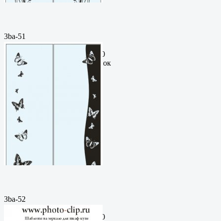
3ba-51
Пескоструйный
рисунокФормат: cdrЦена: 200
руб.Метки: векторный рисунок
3ba-52
Пескоструйный
рисунокФормат: cdrЦена: 200