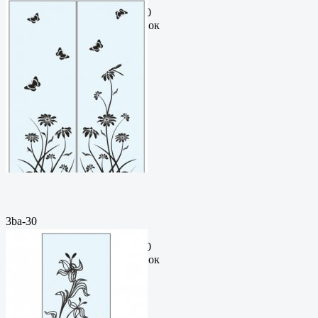
рисунокФормат: cdrЦена: 200
руб.Метки: векторный рисунок
3ba-30
Пескоструйный
рисунокФормат: cdrЦена: 200
руб.Метки: векторный рисунок