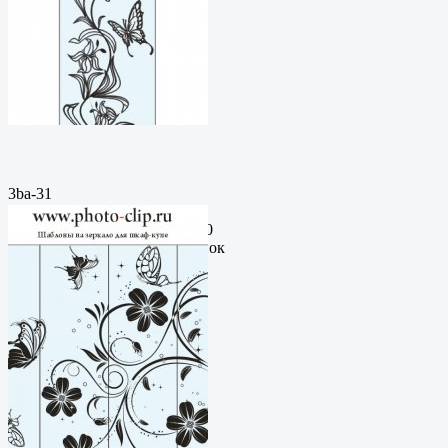
3ba-31
Пескоструйный
рисунокФормат: cdrЦена: 200
руб.Метки: векторный рисунок