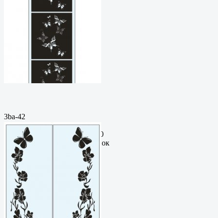
3ba-42
Пескоструйный
рисунокФормат: cdrЦена: 200
руб.Метки: векторный рисунок