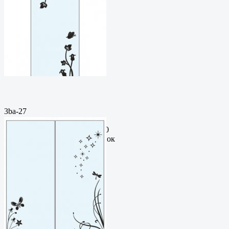
3ba-27
Пескоструйный
рисунокФормат: cdrЦена: 200
руб.Метки: векторный рисунок