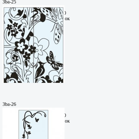
3ba-25
Пескоструйный
рисунокФормат: cdrЦена: 200
руб.Метки: векторный рисунок
3ba-26
Пескоструйный
рисунокФормат: cdrЦена: 200
руб.Метки: векторный рисунок