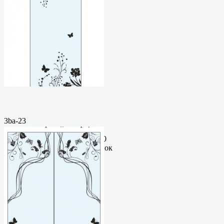
3ba-23
Пескоструйный
рисунокФормат: cdrЦена: 200
руб.Метки: векторный рисунок