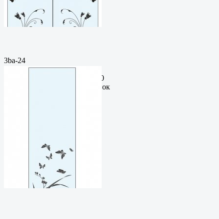
3ba-24
Пескоструйный
рисунокФормат: cdrЦена: 200
руб.Метки: векторный рисунок