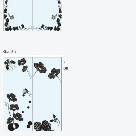
3ba-35
Пескоструйный
рисунокФормат: cdrЦена: 200
руб.Метки: векторный рисунок