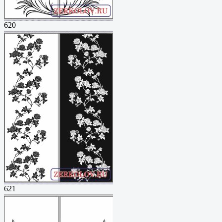
620
621