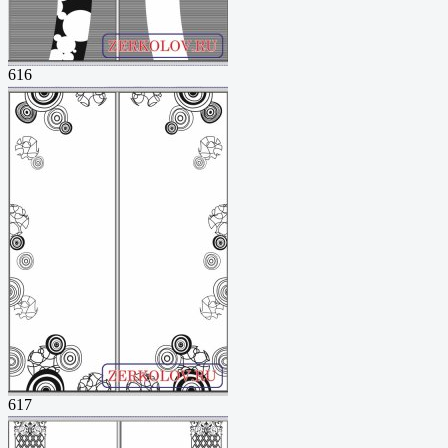
616
617