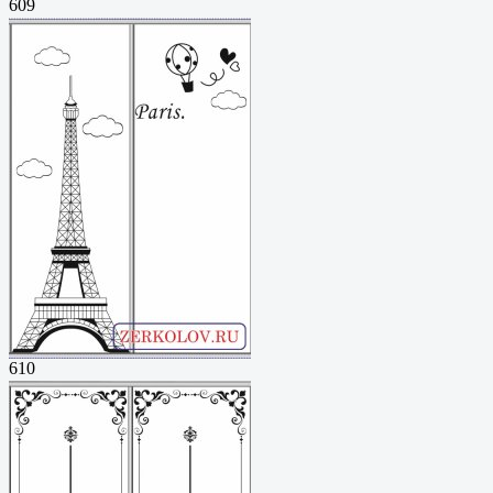
609
610