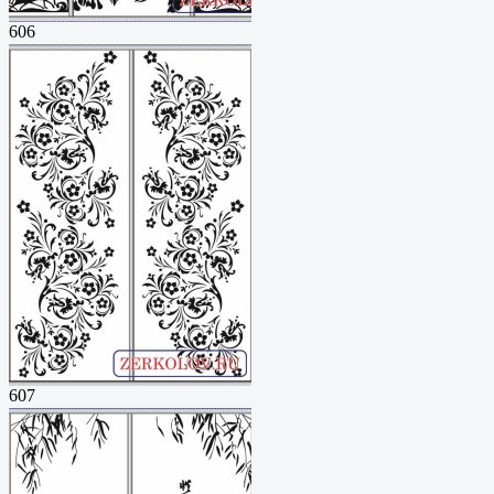
606
607