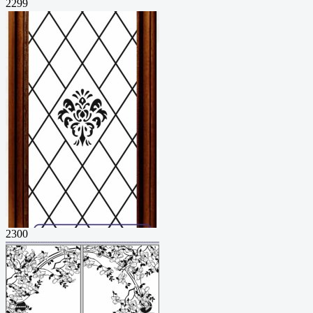
2299
2300