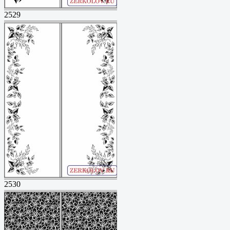
2529
2530