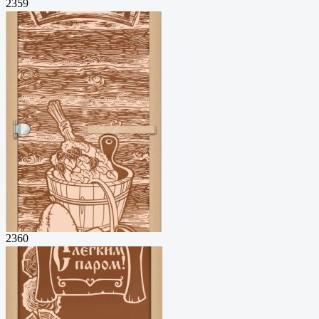
2359
2360